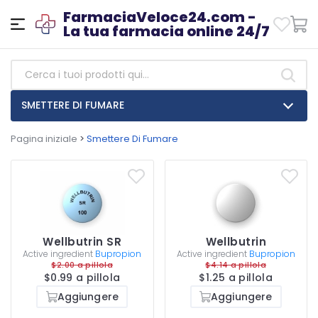
FarmaciaVeloce24.com -
La tua farmacia online 24/7
SMETTERE DI FUMARE
Pagina iniziale
>
Smettere Di Fumare
Wellbutrin SR
Wellbutrin
Active ingredient
Bupropion
Active ingredient
Bupropion
$2.00 a pillola
$4.14 a pillola
$0.99 a pillola
$1.25 a pillola
Aggiungere
Aggiungere